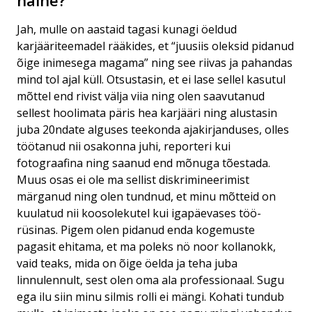
naine?
Jah, mulle on aastaid tagasi kunagi öeldud
karjääriteemadel rääkides, et “juusiis oleksid pidanud
õige inimesega magama” ning see riivas ja pahandas
mind tol ajal küll. Otsustasin, et ei lase sellel kasutul
mõttel end rivist välja viia ning olen saavutanud
sellest hoolimata päris hea karjääri ning alustasin
juba 20ndate alguses teekonda ajakirjanduses, olles
töötanud nii osakonna juhi, reporteri kui
fotograafina ning saanud end mõnuga tõestada.
Muus osas ei ole ma sellist diskrimineerimist
märganud ning olen tundnud, et minu mõtteid on
kuulatud nii koosolekutel kui igapäevases töö-
rüsinas. Pigem olen pidanud enda kogemuste
pagasit ehitama, et ma poleks nö noor kollanokk,
vaid teaks, mida on õige öelda ja teha juba
linnulennult, sest olen oma ala professionaal. Sugu
ega ilu siin minu silmis rolli ei mängi. Kohati tundub