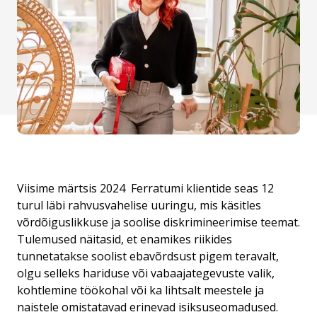
Viisime märtsis 2024
Ferratumi klientide seas
12
turul läbi rahvusvahelise uuringu, mis käsitles
võrdõiguslikkuse ja soolise diskrimineerimise teemat.
Tulemused näitasid, et enamikes riikides
tunnetatakse soolist ebavõrdsust pigem teravalt,
olgu selleks hariduse või vabaajategevuste valik,
kohtlemine töökohal või ka lihtsalt meestele ja
naistele omistatavad erinevad isiksuseomadused.