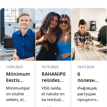
14.09.2023
16.10.2023
16.07.2024
Miinimumpalk
RAHANIPID:
6
Eestis
reisides
полезных
2023.
on abiks
советов
Miinimumpalk
Võib öelda,
Инфляция,
aastal
need
по
on oluline
et natuke on
растущие
võtted
экономии
selleks, et
ka reisitud,
процентные
для
kõik töötajad
ringi
ставки,