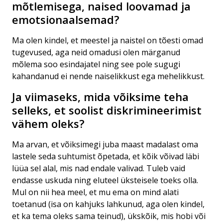
mõtlemisega, naised loovamad ja
emotsionaalsemad?
Ma olen kindel, et meestel ja naistel on tõesti omad
tugevused, aga neid omadusi olen märganud
mõlema soo esindajatel ning see pole sugugi
kahandanud ei nende naiselikkust ega mehelikkust.
Ja viimaseks, mida võiksime teha
selleks, et soolist diskrimineerimist
vähem oleks?
Ma arvan, et võiksimegi juba maast madalast oma
lastele seda suhtumist õpetada, et kõik võivad läbi
lüüa sel alal, mis nad endale valivad. Tuleb vaid
endasse uskuda ning eluteel üksteisele toeks olla.
Mul on nii hea meel, et mu ema on mind alati
toetanud (isa on kahjuks lahkunud, aga olen kindel,
et ka tema oleks sama teinud), ükskõik, mis hobi või