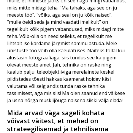
mulle, et inimeste jaoks on see nagu mingi vabandus,
miks mitte midagi teha. “Ma tahaks, aga see on ju
meeste töö”, “võiks, aga seal on ju kõik naised”,
“mulle öeldi seda ja mind vaadati imelikult” on
tegelikult kõik pigem vabandused, miks midagi mitte
teha. Võib-olla on need selleks, et tegelikult me
lihtsalt ise kardame järgmist sammu astuda. Meie
unistuste töö võib olla käeulatuses. Näiteks tollal kui
alustasin fotograafiaga, siis tundus see ka pigem
olevat meeste amet. Jah, tehnika on raske ning
kaalub palju, teleobjektiiviga merelainete keskel
pildistades tõesti hakkas kaamerat hoidev käsi
valutama või selg andis tunda raske tehnika
tassimisest, aga mis siis! Ma olen saanud end väikese
ja üsna nõrga musklijõuga naisena siiski välja elada!
Mida arvad väga sageli kohata
võivast väitest, et mehed on
strateegilisemad ja tehnilisema