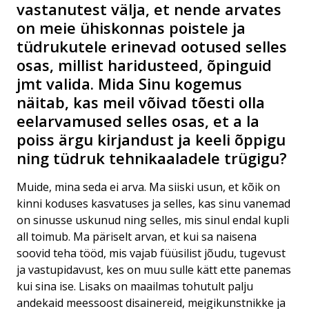
vastanutest välja, et nende arvates
on meie ühiskonnas poistele ja
tüdrukutele erinevad ootused selles
osas, millist haridusteed, õpinguid
jmt valida. Mida Sinu kogemus
näitab, kas meil võivad tõesti olla
eelarvamused selles osas, et a la
poiss ärgu kirjandust ja keeli õppigu
ning tüdruk tehnikaaladele trügigu?
Muide, mina seda ei arva. Ma siiski usun, et kõik on
kinni koduses kasvatuses ja selles, kas sinu vanemad
on sinusse uskunud ning selles, mis sinul endal kupli
all toimub. Ma päriselt arvan, et kui sa naisena
soovid teha tööd, mis vajab füüsilist jõudu, tugevust
ja vastupidavust, kes on muu sulle kätt ette panemas
kui sina ise. Lisaks on maailmas tohutult palju
andekaid meessoost disainereid, meigikunstnikke ja