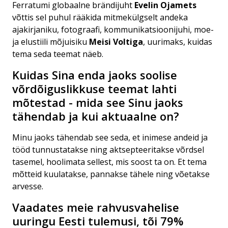
Ferratumi globaalne brändijuht
Evelin Ojamets
võttis sel puhul rääkida mitmekülgselt andeka
ajakirjaniku, fotograafi, kommunikatsioonijuhi, moe-
ja elustiili mõjuisiku
Meisi Voltiga
, uurimaks, kuidas
tema seda teemat näeb.
Kuidas Sina enda jaoks soolise
võrdõiguslikkuse teemat lahti
mõtestad - mida see Sinu jaoks
tähendab ja kui aktuaalne on?
Minu jaoks tähendab see seda, et inimese andeid ja
tööd tunnustatakse ning aktsepteeritakse võrdsel
tasemel, hoolimata sellest, mis soost ta on. Et tema
mõtteid kuulatakse, pannakse tähele ning võetakse
arvesse.
Vaadates meie rahvusvahelise
uuringu Eesti tulemusi, tõi 79%