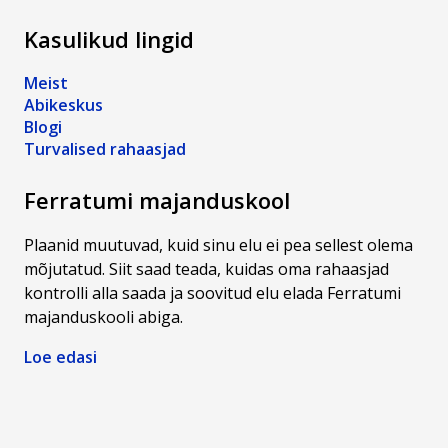
Ferratumiga
on
Kasulikud lingid
inspireerinud
ja
Meist
kannustanud
Abikeskus
seiklemisest
Blogi
maksimumi
Turvalised rahaasjad
võtma.&nbsp;
Ferratumi majanduskool
Plaanid muutuvad, kuid sinu elu ei pea sellest olema
mõjutatud. Siit saad teada, kuidas oma rahaasjad
kontrolli alla saada ja soovitud elu elada Ferratumi
majanduskooli abiga.
Loe edasi