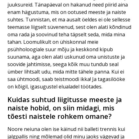
juuksureid. Tänapäeval on hakanud need piirid aina
enam hägustuma, mis on ootused meeste ja naiste
suhtes. Tunnistan, et ma ausalt öeldes ei ole sellesse
teemasse liigselt süvenenud, sest olen alati kõndinud
oma rada ja soovinud teha täpselt seda, mida mina
tahan. Loomulikult on ühiskonnal meie
psühholoogiale suur mõju ja keskkond kipub
suunama, aga olen alati uskunud oma unistuste ja
soovide jahtimisse, seega kõik muu tundub seal
ümber lihtsalt udu, mida mitte tähele panna. Kui ei
saa ühtmoodi, saab teistmoodi ikka! Ja tagasilööke
on kõigil, igasugustel elualadel töötades.
Kuidas suhtud liigitusse meeste ja
naiste hobid, on siin midagi, mis
tõesti naistele rohkem omane?
Noore neiuna olen ise käinud nii balleti trennis kui
jalgpallis ning mõlemad olid minu jaoks vägevad ja