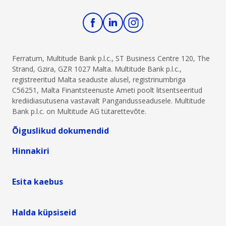
Ferratum, Multitude Bank p.l.c., ST Business Centre 120, The
Strand, Gzira, GZR 1027 Malta. Multitude Bank p.l.c.,
registreeritud Malta seaduste alusel, registrinumbriga
C56251, Malta Finantsteenuste Ameti poolt litsentseeritud
krediidiasutusena vastavalt Pangandusseadusele. Multitude
Bank p.l.c. on Multitude AG tütarettevõte.
Õiguslikud dokumendid
Hinnakiri
Esita kaebus
Halda küpsiseid