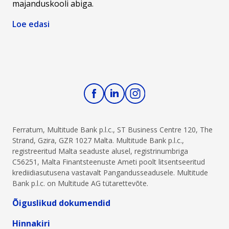
majanduskooli abiga.
Loe edasi
Ferratum, Multitude Bank p.l.c., ST Business Centre 120, The
Strand, Gzira, GZR 1027 Malta. Multitude Bank p.l.c.,
registreeritud Malta seaduste alusel, registrinumbriga
C56251, Malta Finantsteenuste Ameti poolt litsentseeritud
krediidiasutusena vastavalt Pangandusseadusele. Multitude
Bank p.l.c. on Multitude AG tütarettevõte.
Õiguslikud dokumendid
Hinnakiri