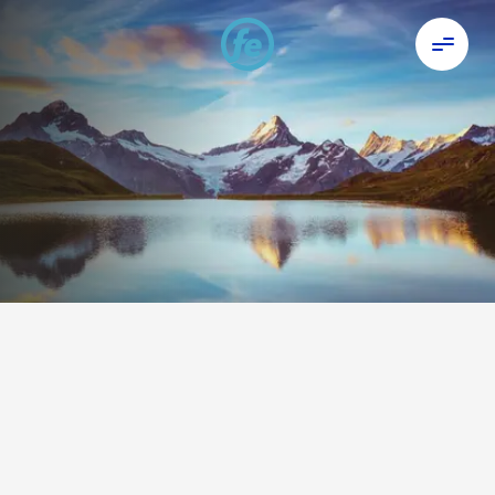
Kiirlaenud sularahas
.
Uutele klientidele on intressimäär
esimese 30 päeva jooksul 0%!