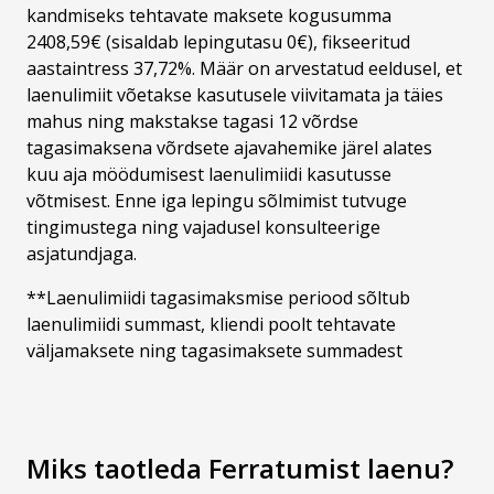
kandmiseks tehtavate maksete kogusumma
2408,59€ (sisaldab lepingutasu 0€), fikseeritud
aastaintress 37,72%. Määr on arvestatud eeldusel, et
laenulimiit võetakse kasutusele viivitamata ja täies
mahus ning makstakse tagasi 12 võrdse
tagasimaksena võrdsete ajavahemike järel alates
kuu aja möödumisest laenulimiidi kasutusse
võtmisest. Enne iga lepingu sõlmimist tutvuge
tingimustega ning vajadusel konsulteerige
asjatundjaga.
**Laenulimiidi tagasimaksmise periood sõltub
laenulimiidi summast, kliendi poolt tehtavate
väljamaksete ning tagasimaksete summadest
Miks taotleda Ferratumist laenu?