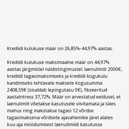
Krediidi kulukuse määr on 26,85%-44,97% aastas.
Krediidi kulukuse maksimaalne määr on 44,97%
aastas järgmistel näidistingimustel: laenulimiit 2000€,
krediidi tagasimaksmiseks ja krediidi kogukulu
kandmiseks tehtavate maksete kogusumma
2408,59€ (sisaldab lepingutasu 0€), fikseeritud
aastaintress 37,72%. Määr on arvestatud eeldusel, et
laenulimiit võetakse kasutusele viivitamata ja täies
mahus ning makstakse tagasi 12 võrdse
tagasimaksena võrdsete ajavahemike järel alates
kuu aja möödumisest laenulimiidi kasutusse