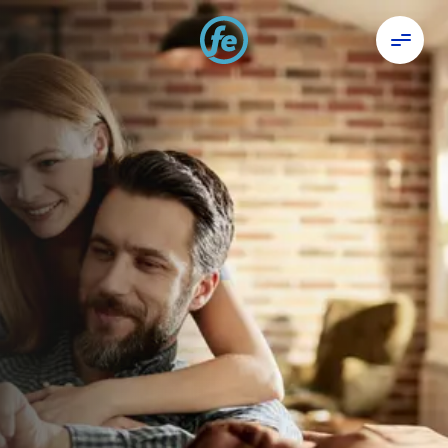
Väikelaen
Väikelaen mobiilist kuni 5000 €.
Lihtne ja kiire taotlemine täielikult
interneti teel
30 esimest päeva on intress 0%
Intress alates 2%! Fikseeritud
intressimäär erinevate laenusummade ja
tähtaegade puhul võib varieeruda,
näiteks 2000 € laenu puhul 12 kuuks on