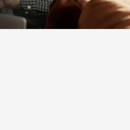
fikseeritud aastaintress 41,20%.