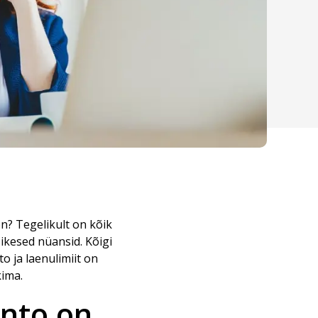
on? Tegelikult on kõik
sikesed nüansid. Kõigi
to ja laenulimiit on
kima.
onto on