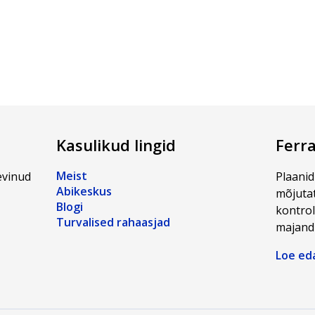
Kasulikud lingid
Ferr
Meist
evinud
Plaanid
Abikeskus
mõjutat
Blogi
kontrol
Turvalised rahaasjad
majandu
Loe ed