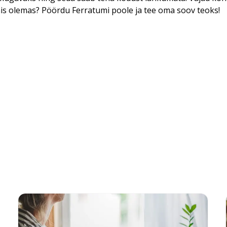
nis olemas? Pöördu Ferratumi poole ja tee oma soov teoks!