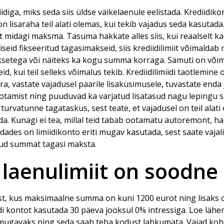
iidiga, miks seda siis üldse
väikelaenule
eelistada. Krediidiko
n lisaraha teil alati olemas, kui tekib vajadus seda kasutada.
t midagi maksma. Tasuma hakkate alles siis, kui reaalselt ka
seid fikseeritud tagasimakseid, siis krediidilimiit võimalda
setega või näiteks ka kogu summa korraga. Samuti on võima
, kui teil selleks võimalus tekib. Krediidilimiidi taotlemine 
ära, vastate vajadusel paarile lisaküsimusele, tuvastate enda
ootamist ning puuduvad ka varjatud lisatasud nagu lepingu s
i turvatunne tagataskus, sest teate, et vajadusel on teil ala
. Kunagi ei tea, millal teid tabab ootamatu autoremont, ha
dades on limiidikonto eriti mugav kasutada, sest saate vajal
atud summat tagasi maksta.
 laenulimiit on soodne
t, kus maksimaalne summa on kuni 1200 eurot ning lisaks o
iidi kontot kasutada 30 päeva jooksul 0% intressiga. Loe läh
a mugavaks ning seda saab teha kodust lahkumata. Vajad kohe