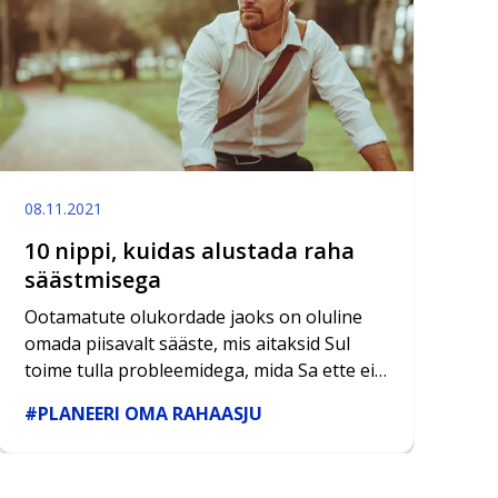
08.11.2021
10 nippi, kuidas alustada raha
säästmisega
Ootamatute olukordade jaoks on oluline
omada piisavalt sääste, mis aitaksid Sul
toime tulla probleemidega, mida Sa ette ei
oska näha.
#PLANEERI OMA RAHAASJU