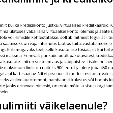
limiit kui ka krediidikonto justkui virtuaalsed krediitkaardid.
mma ulatuses vaba raha virtuaalsel kontol olemas ja saate se
ntole või -limiidile kehtestatakse, sõltub mitmest tegurist - te
saamiseks on vaja internetis taotlus täita, vastata mõnele
gi. Eriti mugavaks teeb selle kasutamise tõsiasi, et kui teil 
ressi maksma. Erinevalt pankade poolt pakutavatest krediitka
 kasutate - nii on süsteem aus ja läbipaistev. Lisaks on laenu
teie maksimum limiit on näiteks 900 eurot ja olete juba 450 eu
al ajal kättesaadav. Nii ei pea uuesti taotlust esitama, vaid 
duseks äkiline autoremont, hambaarsti külastus või hoopis ki
ote jaoks erinevaid nimesid, on toote mõte ja sisu ikkagi sa
seks.
ulimiiti väikelaenule?