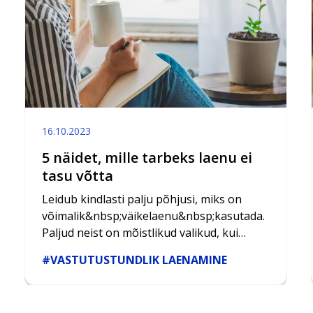
16.10.2023
5 näidet, mille tarbeks laenu ei
tasu võtta
Leidub kindlasti palju põhjusi, miks on
võimalik&nbsp;väikelaenu&nbsp;kasutada.
Paljud neist on mõistlikud valikud, kui
leidub ka neid põhjusi, mille tarbeks ei ole
#VASTUTUSTUNDLIK LAENAMINE
mõistlik laenu võtta.