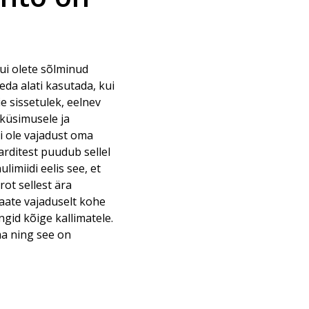
 Kui olete sõlminud
da alati kasutada, kui
ie sissetulek, eelnev
 küsimusele ja
ei ole vajadust oma
arditest puudub sellel
limiidi eelis see, et
rot sellest ära
saate vajaduselt kohe
ngid kõige kallimatele.
ma ning see on