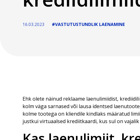
16.03.2023
#VASTUTUSTUNDLIK LAENAMINE
Ehk olete näinud reklaame laenulimiidist, krediidil
kolm väga sarnased või lausa identsed laenutooted,
kolme tootega on kliendile kindlaks määratud limiit, 
justkui virtuaalsed krediitkaardi, kus sul on vaja
Kas laenulimiit, kre