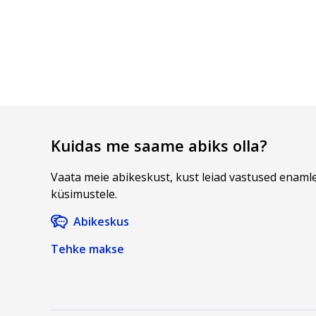
Kuidas me saame abiks olla?
Vaata meie abikeskust, kust leiad vastused enaml
küsimustele.
Abikeskus
Tehke makse