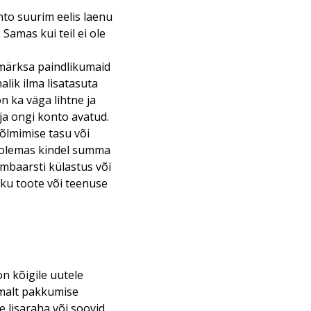
nto suurim eelis laenu
 Samas kui teil ei ole
b märksa paindlikumaid
lik ilma lisatasuta
on ka väga lihtne ja
 ja ongi konto avatud.
õlmimise tasu või
ti olemas kindel summa
mbaarsti külastus või
iku toote või teenuse
n kõigile uutele
emalt pakkumise
 lisaraha või soovid,