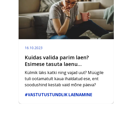
16.10.2023
Kuidas valida parim laen?
Esimese tasuta laenu
pakkumised
Külmik läks katki ning vajad uut? Müügile
tuli ootamatult kaua ihaldatud ese, ent
soodushind kestab vaid mõne päeva?
#VASTUTUSTUNDLIK LAENAMINE