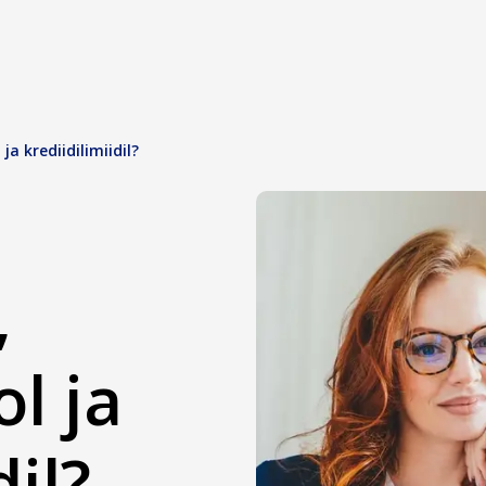
ja krediidilimiidil?
,
l ja
dil?