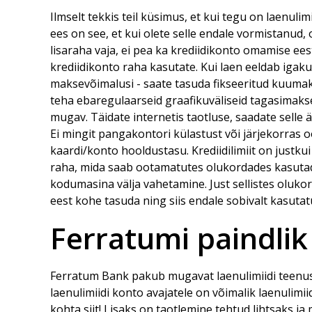
Ilmselt tekkis teil küsimus, et kui tegu on laenulim
ees on see, et kui olete selle endale vormistanud, o
lisaraha vaja, ei pea ka krediidikonto omamise ees
krediidikonto raha kasutate. Kui
laen
eeldab igakui
maksevõimalusi - saate tasuda fikseeritud kuumak
teha ebaregulaarseid graafikuväliseid tagasimakseid
mugav. Täidate internetis taotluse, saadate selle 
Ei mingit pangakontori külastust või järjekorras 
kaardi/konto hooldustasu. Krediidilimiit on justku
raha, mida saab ootamatutes olukordades kasutada
kodumasina välja vahetamine. Just sellistes olukor
eest kohe tasuda ning siis endale sobivalt kasut
Ferratumi paindlik
Ferratum Bank pakub mugavat laenulimiidi teenus
laenulimiidi konto avajatele on võimalik laenulim
kohta
siit
! Lisaks on taotlemine tehtud lihtsaks j