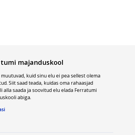
atumi majanduskool
 muutuvad, kuid sinu elu ei pea sellest olema
ud. Siit saad teada, kuidas oma rahaasjad
li alla saada ja soovitud elu elada Ferratumi
skooli abiga.
asi