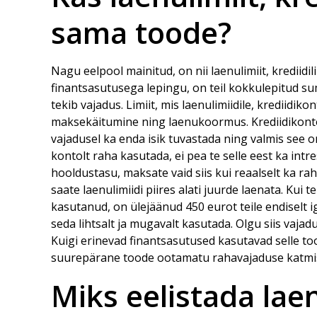
sama toode?
Nagu eelpool mainitud, on nii
laenulimiit
, krediidi
finantsasutusega lepingu, on teil kokkulepitud su
tekib vajadus. Limiit, mis laenulimiidile, krediidiko
maksekäitumine ning laenukoormus. Krediidikonto 
vajadusel ka enda isik tuvastada ning valmis see on
kontolt raha kasutada, ei pea te selle eest ka int
hooldustasu, maksate vaid siis kui reaalselt ka raha
saate laenulimiidi piires alati juurde laenata. Kui 
kasutanud, on ülejäänud 450 eurot teile endiselt ig
seda lihtsalt ja mugavalt kasutada. Olgu siis vaja
Kuigi erinevad finantsasutused kasutavad selle to
suurepärane toode ootamatu rahavajaduse katmi
Miks eelistada laen