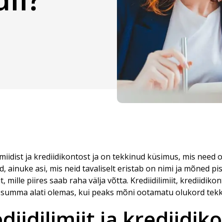
imiidist ja krediidikontost ja on tekkinud küsimus, mis need 
 ainuke asi, mis neid tavaliselt eristab on nimi ja mõned pi
mille piires saab raha välja võtta. Krediidilimiit, krediidikon
lik summa alati olemas, kui peaks mõni ootamatu olukord tek
diidilimiit ja krediidik